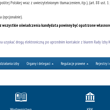
itej Polskiej wraz z uwierzytelnionym tłumaczeniem, itp.), (art. 88 ust. 1 
a (opcjonalnie).
raz wszystkie oświadczenia kandydata powinny być opatrzone własno
 uzyskać drogą elektroniczną po uprzednim kontakcie z biurem Rady Izby 
działania izby
Organy i delegaci
Regulacje prawne
Rejestry i
Wydawnictwo
KRK