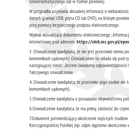
teleinformatycznego lub w formie pisemnej.
W przypadku uzyskania aktualnej informacji o niekaralno
danych (pamięć USB, płyta CD lub DVD), na którym powini
przy pomocy bezpiecznego podpisu elektronicznego.
Wydruk wizualizacji dokumentu elektronicznego „Informacj
internetowej pod adresem:
https://ekrk.ms.gov.pl/epw
3. Oświadczenie kandydata, że nie jest przeciwko niemu 
komornikach sądowych). Oświadczenie to składa się pod r
następującej treści: „Jestem świadomy odpowiedzialności 
fałszywego oświadczenia.
4. Oświadczenie kandydata, że przeciwko jego osobie nie to
komornikach sądowych).
5.Oświadczenie kandydata o posiadaniu obywatelstwa polsk
6.Oświadczenie kandydata, że ma pełną zdolność do czynnoś
7.Dokument potwierdzający ukończenie wyższych studiów p
Rzeczypospolitej Polskiej (np. odpis dyplomu ukończenia 