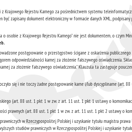
ści z Krajowego Rejestru Karnego za pośrednictwem systemu teleinformatycz
en być zapisany dokument elektroniczny w formacie danych XML, podpisany
a o osobie z Krajowego Rejestru Karnego” nie jest dokumentem, o czym Min
eb.
prowadzone postępowanie o przestępstwo ścigane z oskarżenia publicznego l
ygorem odpowiedzialności karnej za złożenie fałszywego oświadczenia. Skła
karnej za złożenie fałszywego oświadczenia.” Klauzula ta zastępuje pouczen
czyło się i nie toczy żadne postępowanie karne i/lub dyscyplinarne (art. 88 
iego (art. 88 ust. 1 pkt 1 w zw. z art. 11 ust. 1 pkt 1 ustawy o komornika
ci prawnych (art. 88 ust. 1 pkt 1 w zw. z art. 11 ust. 1 pkt 2 ustawy o ko
rawniczych w Rzeczypospolitej Polskiej i uzyskanie tytułu magistra prawa
wyższych studiów prawniczych w Rzeczypospolitej Polskiej i uzyskanie tytu