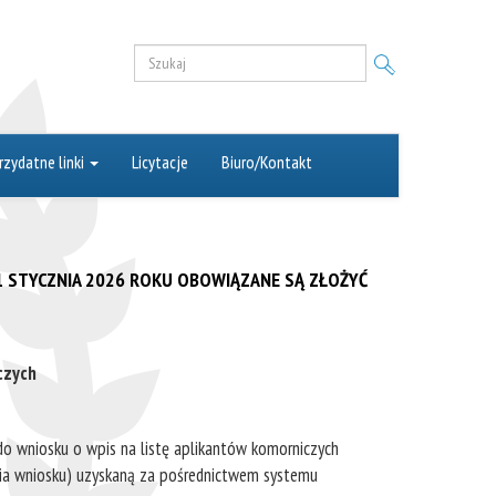
rzydatne linki
Licytacje
Biuro/Kontakt
 1 STYCZNIA 2026 ROKU OBOWIĄZANE SĄ ZŁOŻYĆ
czych
 do wniosku o wpis na listę aplikantów komorniczych
enia wniosku) uzyskaną za pośrednictwem systemu