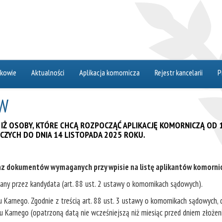
akowie
Aktualności
Aplikacja komornicza
Rejestr kancelarii
P
ÓW
 IŻ OSOBY, KTÓRE CHCĄ ROZPOCZĄĆ APLIKACJĘ KOMORNICZĄ OD
CZYCH DO DNIA 14
LISTOPADA 2025 ROKU.
z dokumentów wymaganych przy wpisie na listę aplikantów komorni
any przez kandydata (art. 88 ust. 2 ustawy o komornikach sądowych).
u Karnego. Zgodnie z treścią art. 88 ust. 3 ustawy o komornikach sądowych,
tru Karnego (opatrzoną datą nie wcześniejszą niż miesiąc przed dniem złoż