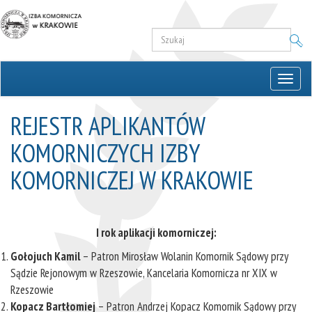
Toggle
naviga
REJESTR APLIKANTÓW
KOMORNICZYCH IZBY
KOMORNICZEJ W KRAKOWIE
I rok aplikacji komorniczej:
Gołojuch Kamil
– Patron Mirosław Wolanin Komornik Sądowy przy
Sądzie Rejonowym w Rzeszowie, Kancelaria Komornicza nr XIX w
Rzeszowie
Kopacz Bartłomiej
– Patron Andrzej Kopacz Komornik Sądowy przy