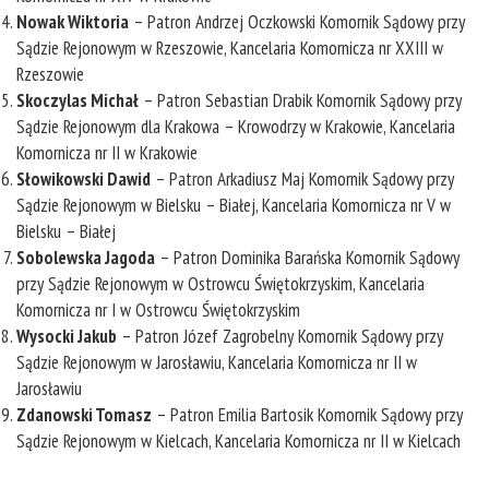
Nowak Wiktoria
– Patron Andrzej Oczkowski Komornik Sądowy przy
Sądzie Rejonowym w Rzeszowie, Kancelaria Komornicza nr XXIII w
Rzeszowie
Skoczylas Michał
– Patron Sebastian Drabik Komornik Sądowy przy
Sądzie Rejonowym dla Krakowa – Krowodrzy w Krakowie, Kancelaria
Komornicza nr II w Krakowie
Słowikowski Dawid
– Patron Arkadiusz Maj Komornik Sądowy przy
Sądzie Rejonowym w Bielsku – Białej, Kancelaria Komornicza nr V w
Bielsku – Białej
Sobolewska Jagoda
– Patron Dominika Barańska Komornik Sądowy
przy Sądzie Rejonowym w Ostrowcu Świętokrzyskim, Kancelaria
Komornicza nr I w Ostrowcu Świętokrzyskim
Wysocki Jakub
– Patron Józef Zagrobelny Komornik Sądowy przy
Sądzie Rejonowym w Jarosławiu, Kancelaria Komornicza nr II w
Jarosławiu
Zdanowski Tomasz
– Patron Emilia Bartosik Komornik Sądowy przy
Sądzie Rejonowym w Kielcach, Kancelaria Komornicza nr II w Kielcach